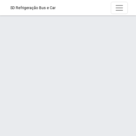
SD Refrigeração Bus e Car
Serviço > Reforma e Venda de Geladeiras
Início
Serviço